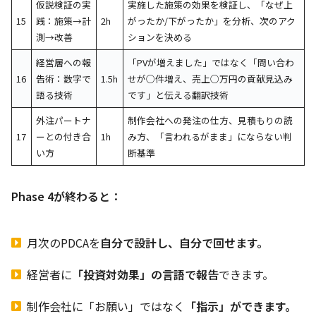
仮説検証の実
実施した施策の効果を検証し、「なぜ上
15
践：施策→計
2h
がったか/下がったか」を分析、次のアク
測→改善
ションを決める
経営層への報
「PVが増えました」ではなく「問い合わ
16
告術：数字で
1.5h
せが○件増え、売上○万円の貢献見込み
語る技術
です」と伝える翻訳技術
外注パートナ
制作会社への発注の仕方、見積もりの読
17
ーとの付き合
1h
み方、「言われるがまま」にならない判
い方
断基準
Phase 4が終わると：
月次のPDCAを
自分で設計し、自分で回せます。
経営者に
「投資対効果」の言語で報告
できます。
制作会社に「お願い」ではなく
「指示」ができます。