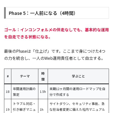
Phase 5：一人前になる（4時間）
ゴール：インコンフォルメの伴走なしでも、基本的な運用
を自走できる状態になる。
最後のPhaseは「仕上げ」です。ここまで身につけた4つ
の力を統合し、一人のWeb運用責任者として自立する。
時
#
テーマ
学ぶこと
間
年間運用計画の
来期12ヶ月間の運用ロードマップを自
18
1.5h
策定
分で作成する
トラブル対応・
サイトダウン、セキュリティ事故、急
19
引き継ぎマニュ
1h
な担当者変更に備えた社内マニュアル