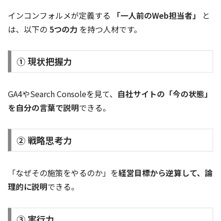
インコンフォルメが定義する
「一人前のWeb担当者」
と
は、以下の
5つの力
を持つ人材です。
① 現状把握力
GA4やSearch Consoleを見て、
自社サイトの「今の状態」
を自分の言葉で説明
できる。
② 戦略思考力
「なぜその施策をやるのか」を
経営目標から逆算して、論
理的に説明
できる。
③ 実行力