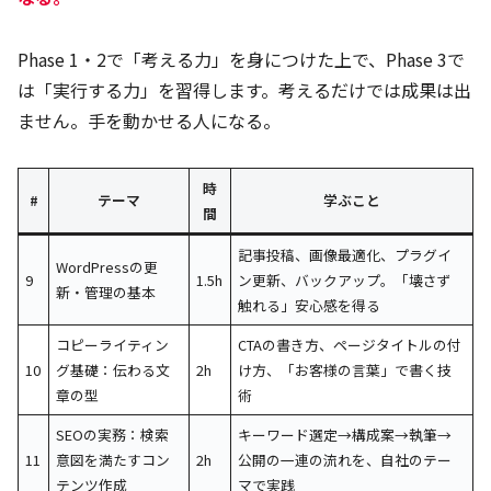
Phase 1・2で「考える力」を身につけた上で、Phase 3で
は「実行する力」を習得します。考えるだけでは成果は出
ません。手を動かせる人になる。
時
#
テーマ
学ぶこと
間
記事投稿、画像最適化、プラグイ
WordPressの更
9
1.5h
ン更新、バックアップ。「壊さず
新・管理の基本
触れる」安心感を得る
コピーライティン
CTAの書き方、ページタイトルの付
10
グ基礎：伝わる文
2h
け方、「お客様の言葉」で書く技
章の型
術
SEOの実務：検索
キーワード選定→構成案→執筆→
11
意図を満たすコン
2h
公開の一連の流れを、自社のテー
テンツ作成
マで実践