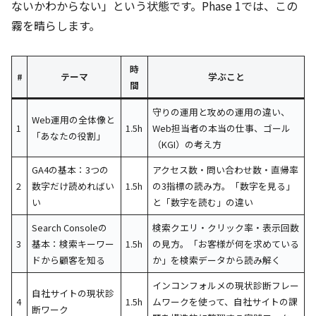
ないかわからない」という状態です。Phase 1では、この
霧を晴らします。
時
#
テーマ
学ぶこと
間
守りの運用と攻めの運用の違い、
Web運用の全体像と
1
1.5h
Web担当者の本当の仕事、ゴール
「あなたの役割」
（KGI）の考え方
GA4の基本：3つの
アクセス数・問い合わせ数・直帰率
2
数字だけ読めればい
1.5h
の3指標の読み方。「数字を見る」
い
と「数字を読む」の違い
Search Consoleの
検索クエリ・クリック率・表示回数
3
基本：検索キーワー
1.5h
の見方。「お客様が何を求めている
ドから顧客を知る
か」を検索データから読み解く
インコンフォルメの現状診断フレー
自社サイトの現状診
4
1.5h
ムワークを使って、自社サイトの課
断ワーク