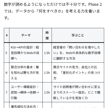
数字が読めるようになっただけでは不十分です。Phase 2
では、データから「何をすべきか」を考える力を養いま
す。
時
#
テーマ
学ぶこと
間
KGI→KPIの設計：経
経営者の「問い合わせを増やした
5
営目標からWebの目
1.5h
い」を、Webの具体的な数字目標
標へ
に翻訳する方法
競合分析の基本：敵
競合サイトの見方、自社との比
6
を知れば勝ち方が見
1.5h
較、「差別化ポイント」の見つけ
える
方
ユーザー導線設計：
サイト訪問者が問い合わせに至る
7
認知→興味→信頼→
1.5h
までのストーリー設計。どこで離
行動
脱しているかを見抜く力
優先順位の決め方：