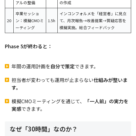
アルの整備
の作成
卒業セッショ
インコンフォルメを「経営者」に見立
20
ン：模擬CMOミ
1.5h
て、月次報告→改善提案→質疑応答を
ーティング
模擬実施。総合フィードバック
Phase 5が終わると：
年間の運用計画を
自分で策定
できます。
担当者が変わっても運用が止まらない
仕組みが整いま
す。
模擬CMOミーティングを通じて、
「一人前」の実力を
実感
できます。
なぜ「30時間」なのか？