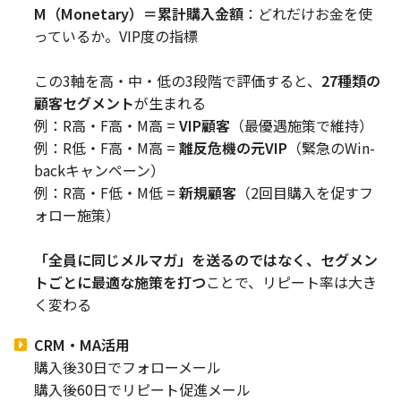
M（Monetary）＝累計購入金額
：どれだけお金を使
っているか。VIP度の指標
この3軸を高・中・低の3段階で評価すると、
27種類の
顧客セグメント
が生まれる
例：R高・F高・M高 =
VIP顧客
（最優遇施策で維持）
例：R低・F高・M高 =
離反危機の元VIP
（緊急のWin-
backキャンペーン）
例：R高・F低・M低 =
新規顧客
（2回目購入を促すフ
ォロー施策）
「全員に同じメルマガ」を送るのではなく、セグメン
トごとに最適な施策を打つ
ことで、リピート率は大き
く変わる
CRM・MA活用
購入後30日でフォローメール
購入後60日でリピート促進メール