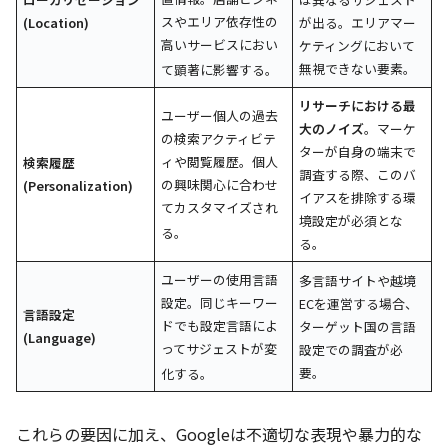
スやエリア依存性の
(Location)
が出る。エリアマー
高いサービスにおい
ケティングにおいて
無視できない要素。
て顕著に影響する
。
リサーチにおける最
ユーザー個人の過去
大のノイズ
。マーケ
の検索アクティビテ
ターが自身の端末で
ィや閲覧履歴。個人
検索履歴
調査する際、このバ
の興味関心に合わせ
(Personalization)
イアスを排除する環
てカスタマイズされ
境設定が必須とな
る
。
る。
ユーザーの使用言語
多言語サイトや越境
設定。同じキーワー
ECを運営する場合、
言語設定
ドでも設定言語によ
ターゲット国の言語
(Language)
ってサジェストが変
設定での調査が必
要。
化する
。
これらの要因に加え、Googleは不適切な表現や暴力的な