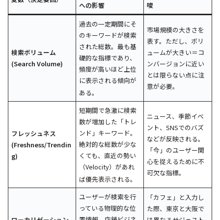
への影響
唆
過去の一定期間にそ
市場規模の大きさを
のキーワードが検索
表す。ただし、ボリ
された総数。最も基
検索ボリューム
ュームが大きい＝コ
礎的な指標であり、
(Search Volume)
ンバージョンに近い
頻度が高いほど上位
とは限らない点に注
に表示される傾向が
意が必要。
ある
。
短期間で急激に検索
ニュース、季節イベ
数が増加した「トレ
ント、SNSでのバズ
ンド」キーワード。
フレッシュネス
などが反映される。
絶対的な総数が少な
(Freshness/Trendin
「今」のユーザー関
くても、直近の勢い
g)
心を捉えるために不
（Velocity）があれ
可欠な指標。
ば優先表示される
。
ユーザーが検索を行
「カフェ」と入力し
っている物理的な位
た際、東京と大阪で
置情報。店舗ビジネ
ローカリゼーション
は異なるサジェスト