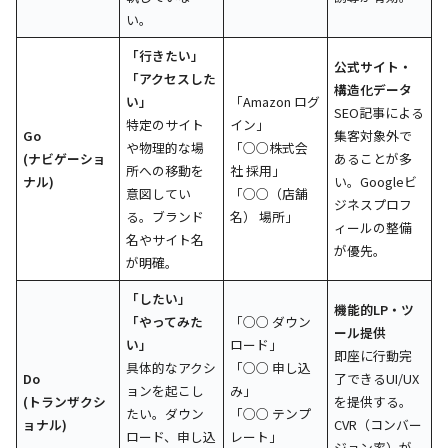
い。
「行きたい」
公式サイト・
「アクセスした
構造化データ
い」
「Amazon ログ
SEO記事による
特定のサイト
イン」
Go
集客対象外で
や物理的な場
「○○株式会
(ナビゲーショ
あることが多
所への移動を
社 採用」
ナル)
い。Googleビ
意図してい
「○○（店舗
ジネスプロフ
る。ブランド
名） 場所」
ィールの整備
名やサイト名
が優先。
が明確。
「したい」
機能的LP・ツ
「やってみた
「○○ ダウン
ール提供
い」
ロード」
即座に行動完
具体的なアクシ
「○○ 申し込
Do
了できるUI/UX
ョンを起こし
み」
(トランザクシ
を提供する。
たい。ダウン
「○○ テンプ
ョナル)
CVR（コンバー
ロード、申し込
レート」
ジョン率）が