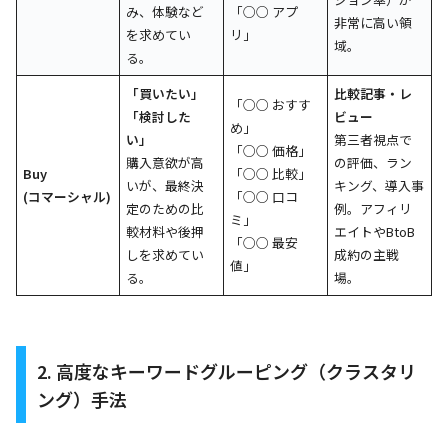
み、体験など
「○○ アプ
非常に高い領
を求めてい
リ」
域。
る。
「買いたい」
比較記事・レ
「○○ おすす
「検討した
ビュー
め」
い」
第三者視点で
「○○ 価格」
購入意欲が高
の評価、ラン
Buy
「○○ 比較」
いが、最終決
キング、導入事
(コマーシャル)
「○○ 口コ
定のための比
例。アフィリ
ミ」
較材料や後押
エイトやBtoB
「○○ 最安
しを求めてい
成約の主戦
値」
る。
場。
2. 高度なキーワードグルーピング（クラスタリ
ング）手法