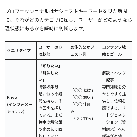
プロフェッショナルはサジェストキーワードを見た瞬間
に、それがどのカテゴリに属し、ユーザーがどのような心
理状態にあるかを瞬時に判断します。
ユーザーの心
具体的なサジ
コンテンツ戦
クエリタイプ
理状態
ェスト例
略とゴール
「知りたい」
「解決した
解説・ハウツ
い」
ー記事
情報収集段
専門知識を分
「○○ とは」
階。悩みや疑
かりやすく提
Know
「○○ 意味」
問を持ち、そ
供し、信頼を
(インフォメー
「○○ 仕組
の答えを探し
獲得する。リ
ショナル)
み」
ている。まだ
ードジェネレ
「○○ 方法」
特定の解決策
ーション（資
や商品には固
料請求）への
執していな
誘導が有効。